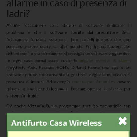
allarme in caso di presenza di
ladri?
Alcune fotocamere sono dotate di software dedicato. Il
problema è che il software fornito dal produttore della
fotocamera funziona solo con i loro modelli in modo che non
possano essere usate da altri marchi. Per le applicazioni che
richiedono 4 o più telecamere si consiglia un software aggiuntivo.
In ogni caso ormai quasi tutte le
migliori marche di allarmi
(Logitech, Axis, Foscam, SONY, D Link) hanno una app o un
software per pc che consente la gestione degli allarmi in caso di
presenza di intrusi. Ad esempio
questa per Apple Ios
ovvero
Iphone e Ipad per telecamere Foscam oppure la stessa per
sistemi Android.
C’è anche
Vitamin D
, un programma gratuito compatibile con
molte telecamere Ip e webcam. Può essere scaricato a
questo
indirizzo
. E’ in inglese ma non vi sarà difficile capirne il
funzionamento. Ha un software di riconoscimento di movimento
che invia un alert via Internet quando uno sconosciuto passa