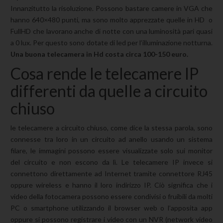
Innanzitutto la risoluzione. Possono bastare camere in VGA che
hanno 640×480 punti, ma sono molto apprezzate quelle in HD o
FullHD che lavorano anche di notte con una luminosità pari quasi
a 0 lux. Per questo sono dotate di led per l’illuminazione notturna.
Una buona telecamera in Hd costa circa 100-150 euro.
Cosa rende le telecamere IP
differenti da quelle a circuito
chiuso
le telecamere a circuito chiuso, come dice la stessa parola, sono
connesse tra loro in un circuito ad anello usando un sistema
filare, le immagini possono essere visualizzate solo sui monitor
del circuito e non escono da lì. Le telecamere IP invece si
connettono direttamente ad Internet tramite connettore RJ45
oppure wireless e hanno il loro indirizzo IP. Ciò significa che i
video della fotocamera possono essere condivisi o fruibili da molti
PC o smartphone utilizzando il browser web o l’apposita app
oppure si possono registrare i video con un NVR (network video