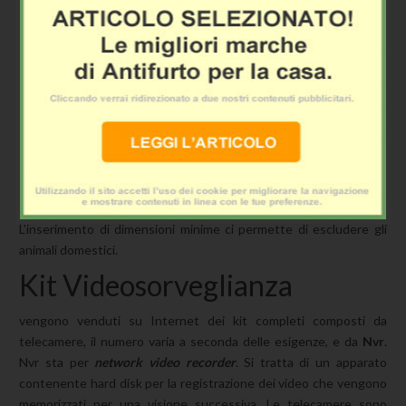
davanti la videocamera. Può registrare anche il video a partire
dalla rilevazione, successivamente si possono visualizzare con il
comando “
search view
” dal menu “view” del programma.
La modalità predefinita del software è “
Any Object
” che prevede
l’attivazione della camera in caso qualsiasi oggetto, persona o
animale si muova nel campo visivo. Se vogliamo personalizzare le
impostazioni facciamo clic su “
Edit Rule
“.Nella finestra che si apre,
regoliamo nel dettaglio le modalità di controllo, Per esempio,
selezionando “
People
” il programma si attiverà solo quando
rileverà la presenza di una persona nella zona sorvegliata.
L’inserimento di dimensioni minime ci permette di escludere gli
animali domestici.
Kit Videosorveglianza
vengono venduti su Internet dei kit completi composti da
telecamere, il numero varia a seconda delle esigenze, e da
Nvr
.
Nvr sta per
network video recorder
. Si tratta di un apparato
contenente hard disk per la registrazione dei video che vengono
memorizzati per una visione successiva. Le telecamere sono