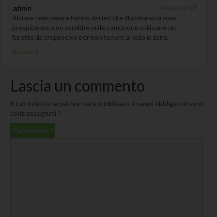
admin
8 Agosto 2018
Alcune telecamere hanno dei led che illuminano la zona
prospicente, non sarebbe male comunque utilizzare un
faretto da crepuscolo per non tenere al buio la zona.
Rispondi
Lascia un commento
Il tuo indirizzo email non sarà pubblicato.
I campi obbligatori sono
contrassegnati
*
Commento
*